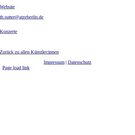
Website
th.sutter@atzeberlin.de
Konzerte
Zurück zu allen Künstler:innen
Impressum
|
Datenschutz
Page load link